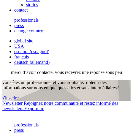
stories
contact
professionals
press
change country
global site
USA
español
(
espagnol
)
français
deutsch
(
allemand
)
merci d’avoir contacté, vous recevrez une réponse sous peu
vous êtes un professionnel et vous souhaitez obtenir des
informations sur nous en quelques clics et sans intermédiaires?
s'inscrire
Newsletter
Rejoignez notre communauté et restez informé des
newsletters Expormim
professionals
press