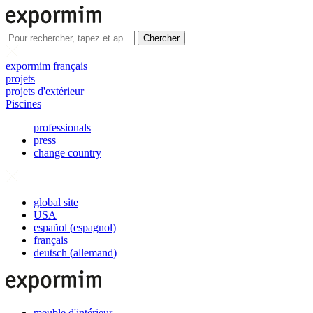
Chercher
expormim français
projets
projets d'extérieur
Piscines
professionals
press
change country
global site
USA
español
(
espagnol
)
français
deutsch
(
allemand
)
meuble d'intérieur