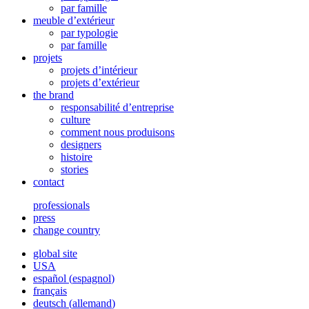
par famille
meuble d’extérieur
par typologie
par famille
projets
projets d’intérieur
projets d’extérieur
the brand
responsabilité d’entreprise
culture
comment nous produisons
designers
histoire
stories
contact
professionals
press
change country
global site
USA
español
(
espagnol
)
français
deutsch
(
allemand
)