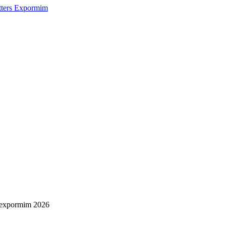
etters Expormim
expormim 2026