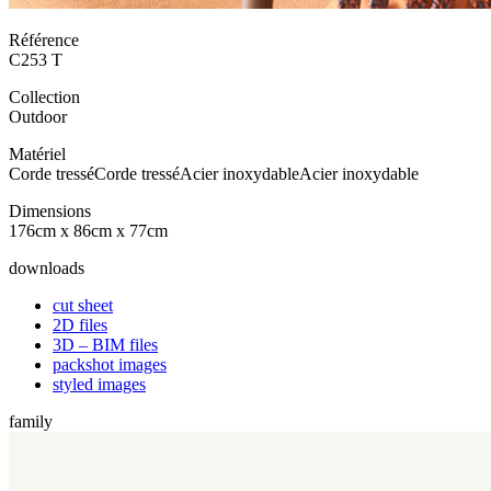
Référence
C253 T
Collection
Outdoor
Matériel
Corde tressé
Corde tressé
Acier inoxydable
Acier inoxydable
Dimensions
176cm x 86cm x 77cm
downloads
cut sheet
2D files
3D – BIM files
packshot images
styled images
family