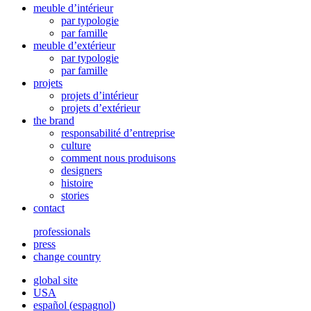
meuble d’intérieur
par typologie
par famille
meuble d’extérieur
par typologie
par famille
projets
projets d’intérieur
projets d’extérieur
the brand
responsabilité d’entreprise
culture
comment nous produisons
designers
histoire
stories
contact
professionals
press
change country
global site
USA
español
(
espagnol
)