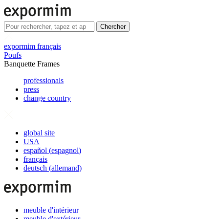
Chercher
expormim français
Poufs
Banquette Frames
professionals
press
change country
global site
USA
español
(
espagnol
)
français
deutsch
(
allemand
)
meuble d'intérieur
meuble d'extérieur