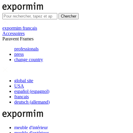
Chercher
expormim français
Accessoires
Paravent Frames
professionals
press
change country
global site
USA
español
(
espagnol
)
français
deutsch
(
allemand
)
meuble d'intérieur
meuble d'extérieur