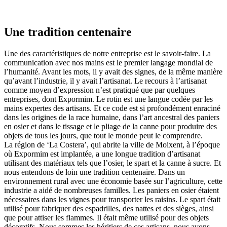
Une tradition centenaire
Une des caractéristiques de notre entreprise est le savoir-faire. La
communication avec nos mains est le premier langage mondial de
l’humanité. Avant les mots, il y avait des signes, de la même manière
qu’avant l’industrie, il y avait l’artisanat. Le recours à l’artisanat
comme moyen d’expression n’est pratiqué que par quelques
entreprises, dont Expormim. Le rotin est une langue codée par les
mains expertes des artisans. Et ce code est si profondément enraciné
dans les origines de la race humaine, dans l’art ancestral des paniers
en osier et dans le tissage et le pliage de la canne pour produire des
objets de tous les jours, que tout le monde peut le comprendre.
La région de ‘La Costera’, qui abrite la ville de Moixent, à l’époque
où Expormim est implantée, a une longue tradition d’artisanat
utilisant des matériaux tels que l’osier, le spart et la canne à sucre. Et
nous entendons de loin une tradition centenaire. Dans un
environnement rural avec une économie basée sur l’agriculture, cette
industrie a aidé de nombreuses familles. Les paniers en osier étaient
nécessaires dans les vignes pour transporter les raisins. Le spart était
utilisé pour fabriquer des espadrilles, des nattes et des sièges, ainsi
que pour attiser les flammes. Il était même utilisé pour des objets
décoratifs. Nous sommes les héritiers de ces artisans, nous avons