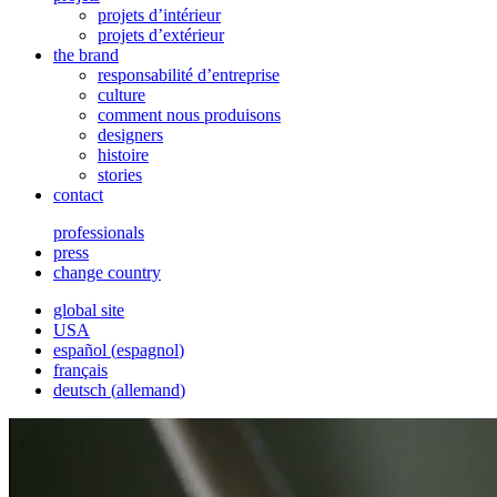
projets d’intérieur
projets d’extérieur
the brand
responsabilité d’entreprise
culture
comment nous produisons
designers
histoire
stories
contact
professionals
press
change country
global site
USA
español
(
espagnol
)
français
deutsch
(
allemand
)