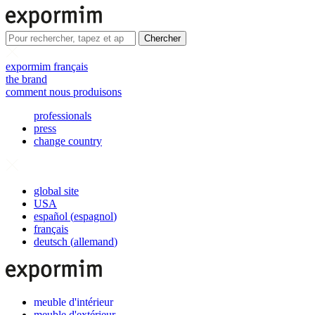
Chercher
expormim français
the brand
comment nous produisons
professionals
press
change country
global site
USA
español
(
espagnol
)
français
deutsch
(
allemand
)
meuble d'intérieur
meuble d'extérieur