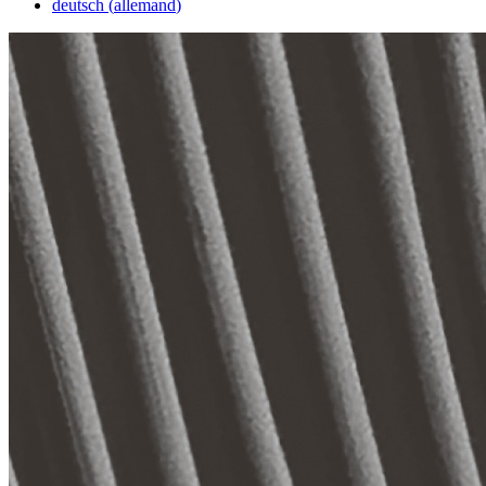
deutsch
(
allemand
)