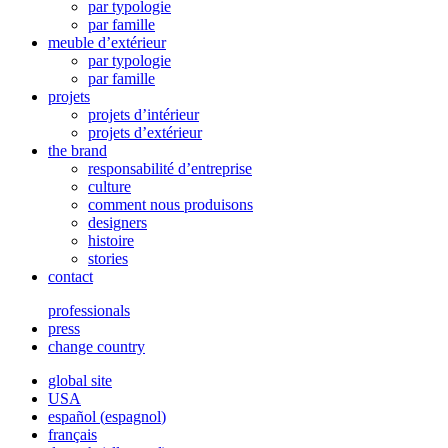
par typologie
par famille
meuble d’extérieur
par typologie
par famille
projets
projets d’intérieur
projets d’extérieur
the brand
responsabilité d’entreprise
culture
comment nous produisons
designers
histoire
stories
contact
professionals
press
change country
global site
USA
español
(
espagnol
)
français