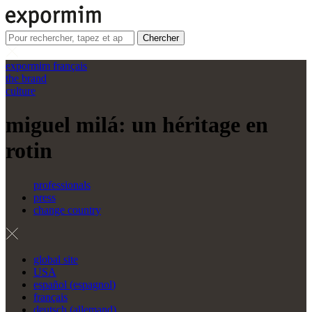
Chercher
expormim français
the brand
culture
miguel milá: un héritage en
rotin
professionals
press
change country
global site
USA
español
(
espagnol
)
français
deutsch
(
allemand
)