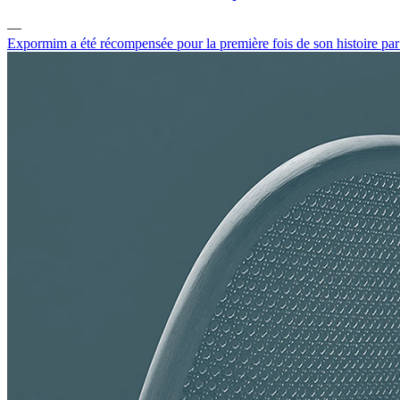
—
Expormim a été récompensée pour la première fois de son histoire pa