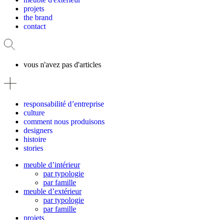
projets
the brand
contact
vous n'avez pas d'articles
responsabilité d’entreprise
culture
comment nous produisons
designers
histoire
stories
meuble d’intérieur
par typologie
par famille
meuble d’extérieur
par typologie
par famille
projets