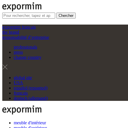
Chercher
expormim français
the brand
responsabilité d’entreprise
professionals
press
change country
global site
USA
español
(
espagnol
)
français
deutsch
(
allemand
)
meuble d'intérieur
meuble d'extérieur