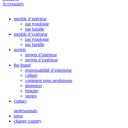
Accessoires
meuble d’intérieur
par typologie
par famille
meuble d’extérieur
par typologie
par famille
projets
projets d’intérieur
projets d’extérieur
the brand
responsabilité d’entreprise
culture
comment nous produisons
designers
histoire
stories
contact
professionals
press
change country