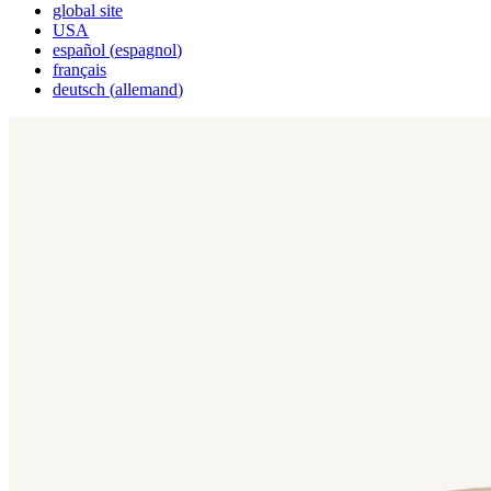
global site
USA
español
(
espagnol
)
français
deutsch
(
allemand
)