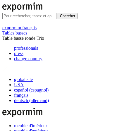
Chercher
expormim français
Tables basses
Table basse ronde Trio
professionals
press
change country
global site
USA
español
(
espagnol
)
français
deutsch
(
allemand
)
meuble d'intérieur
meuble d'extérieur